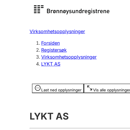
Registersøk
Aksjesel
Registrer
Virksomhetsopplysninger
Lag og forening
Flere
Forsiden
Registrere, endre, slette
organisa
Registersøk
Virksomhetsopplysninger
LYKT AS
Tinglysing
Jeger
Betaling 
Opplysninger er skjult
Last ned opplysninger
Vis alle opplysninge
Offentlig sektor
Andre t
LYKT AS