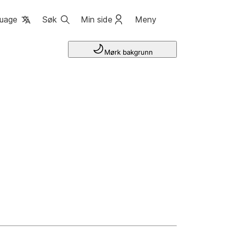
uage
Søk
Min side
Meny
Mørk bakgrunn