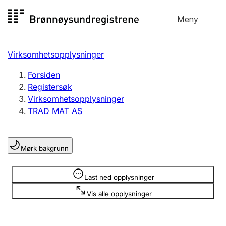
Hopp
Meny
Registersøk
til
Søk
Velg språk
innhold
Virksomhetsopplysninger
Aksjeselskap
Registrere, endre, slette
Forsiden
Registersøk
Virksomhetsopplysninger
Enkeltpersonforetak
TRAD MAT AS
Registrere, endre, slette
Mørk bakgrunn
Lag og forening
Registrere, endre, slette
Opplysninger er skjult
Last ned opplysninger
Vis alle opplysninger
Flere organisasjonsformer