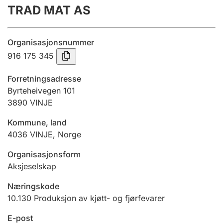
TRAD MAT AS
Årsregnskap
Innsending og forsinkelsesgebyr
Organisasjonsnummer
916 175 345
Tinglysing
Forretningsadresse
Byrteheivegen 101
3890
VINJE
Jeger
Betaling og jegeravgiftskort
Kommune, land
4036
VINJE
,
Norge
Ektepaktveileder
Organisasjonsform
Aksjeselskap
Næringskode
Offentlig sektor
10.130
Produksjon av kjøtt- og fjørfevarer
E-post