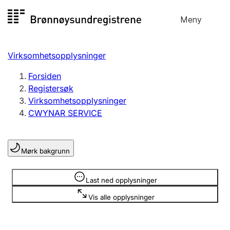
Hopp
Meny
Registersøk
til
Søk
Velg språk
innhold
Virksomhetsopplysninger
Aksjeselskap
Registrere, endre, slette
Forsiden
Registersøk
Virksomhetsopplysninger
Enkeltpersonforetak
CWYNAR SERVICE
Registrere, endre, slette
Mørk bakgrunn
Lag og forening
Registrere, endre, slette
Opplysninger er skjult
Last ned opplysninger
Vis alle opplysninger
Flere organisasjonsformer