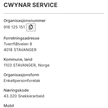
CWYNAR SERVICE
Årsregnskap
Innsending og forsinkelsesgebyr
Organisasjonsnummer
916 125 151
Tinglysing
Forretningsadresse
Tverrflåtveien 8
4018
STAVANGER
Jeger
Betaling og jegeravgiftskort
Kommune, land
1103
STAVANGER
,
Norge
Ektepaktveileder
Organisasjonsform
Enkeltpersonforetak
Næringskode
Offentlig sektor
43.320
Snekkerarbeid
Mobil