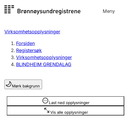
Hopp
Meny
Registersøk
til
Søk
Velg språk
innhold
Virksomhetsopplysninger
Aksjeselskap
Registrere, endre, slette
Forsiden
Registersøk
Virksomhetsopplysninger
Enkeltpersonforetak
BLINDHEIM GRENDALAG
Registrere, endre, slette
Mørk bakgrunn
Lag og forening
Registrere, endre, slette
Opplysninger er skjult
Last ned opplysninger
Vis alle opplysninger
Flere organisasjonsformer