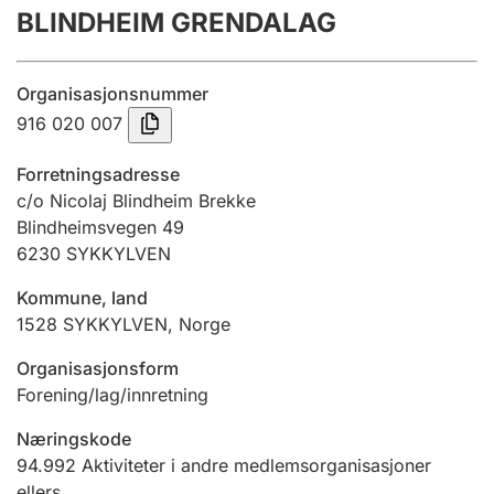
BLINDHEIM GRENDALAG
Årsregnskap
Innsending og forsinkelsesgebyr
Organisasjonsnummer
916 020 007
Tinglysing
Forretningsadresse
c/o Nicolaj Blindheim Brekke
Blindheimsvegen 49
Jeger
6230
SYKKYLVEN
Betaling og jegeravgiftskort
Kommune, land
1528
SYKKYLVEN
,
Norge
Ektepaktveileder
Organisasjonsform
Forening/lag/innretning
Offentlig sektor
Næringskode
94.992
Aktiviteter i andre medlemsorganisasjoner
ellers