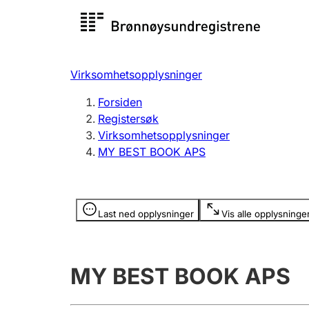
Registersøk
Aksjesel
Registrer
Virksomhetsopplysninger
Lag og forening
Flere
Forsiden
Registrere, endre, slette
organisa
Registersøk
Virksomhetsopplysninger
MY BEST BOOK APS
Tinglysing
Jeger
Betaling 
Opplysninger er skjult
Last ned opplysninger
Vis alle opplysninge
Offentlig sektor
Andre t
MY BEST BOOK APS