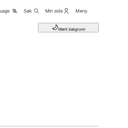
uage
Søk
Min side
Meny
Mørk bakgrunn