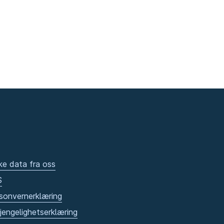
ke data fra oss
S
sonvernerklæring
gjengelighetserklæring