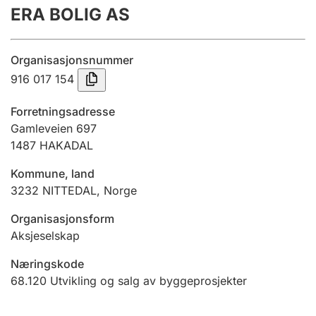
ERA BOLIG AS
Årsregnskap
Innsending og forsinkelsesgebyr
Organisasjonsnummer
916 017 154
Tinglysing
Forretningsadresse
Gamleveien 697
1487
HAKADAL
Jeger
Betaling og jegeravgiftskort
Kommune, land
3232
NITTEDAL
,
Norge
Ektepaktveileder
Organisasjonsform
Aksjeselskap
Næringskode
Offentlig sektor
68.120
Utvikling og salg av byggeprosjekter