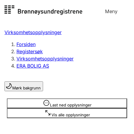
Hopp
Meny
Registersøk
til
Søk
Velg språk
innhold
Virksomhetsopplysninger
Aksjeselskap
Registrere, endre, slette
Forsiden
Registersøk
Virksomhetsopplysninger
Enkeltpersonforetak
ERA BOLIG AS
Registrere, endre, slette
Mørk bakgrunn
Lag og forening
Registrere, endre, slette
Opplysninger er skjult
Last ned opplysninger
Vis alle opplysninger
Flere organisasjonsformer