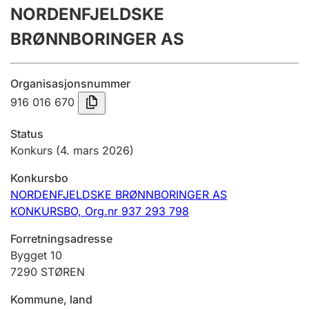
NORDENFJELDSKE
Årsregnskap
BRØNNBORINGER AS
Innsending og forsinkelsesgebyr
Organisasjonsnummer
Tinglysing
916 016 670
Status
Jeger
Konkurs
(4. mars 2026)
Betaling og jegeravgiftskort
Konkursbo
NORDENFJELDSKE BRØNNBORINGER AS
KONKURSBO,
Org.nr 937 293 798
Ektepaktveileder
Forretningsadresse
Bygget 10
Offentlig sektor
7290
STØREN
Kommune, land