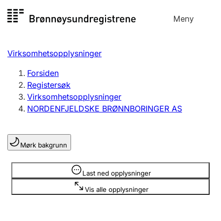
Hopp
Meny
Registersøk
til
Søk
Velg språk
innhold
Virksomhetsopplysninger
Aksjeselskap
Registrere, endre, slette
Forsiden
Registersøk
Virksomhetsopplysninger
Enkeltpersonforetak
NORDENFJELDSKE BRØNNBORINGER AS
Registrere, endre, slette
Mørk bakgrunn
Lag og forening
Registrere, endre, slette
Opplysninger er skjult
Last ned opplysninger
Vis alle opplysninger
Flere organisasjonsformer