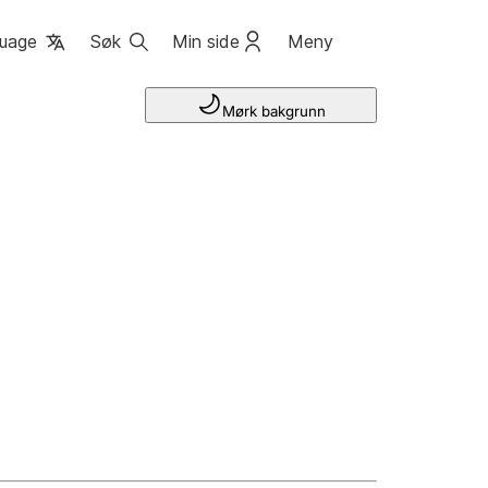
uage
Søk
Min side
Meny
Mørk bakgrunn