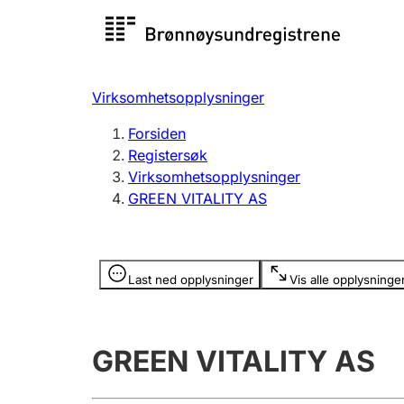
Registersøk
Aksjesel
Registrer
Virksomhetsopplysninger
Lag og forening
Flere
Forsiden
Registrere, endre, slette
organisa
Registersøk
Virksomhetsopplysninger
GREEN VITALITY AS
Tinglysing
Jeger
Betaling 
Opplysninger er skjult
Last ned opplysninger
Vis alle opplysninge
Offentlig sektor
Andre t
GREEN VITALITY AS