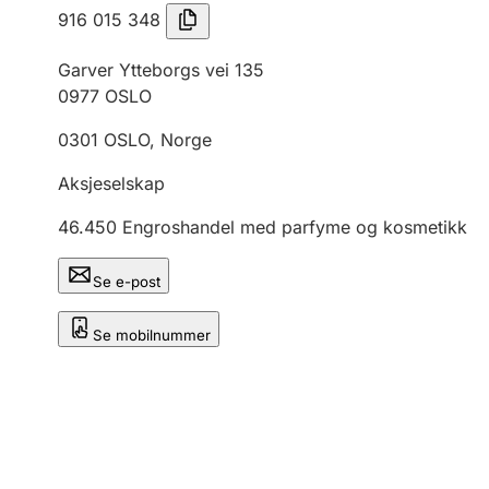
916 015 348
Garver Ytteborgs vei 135
0977
OSLO
0301
OSLO
,
Norge
Aksjeselskap
46.450
Engroshandel med parfyme og kosmetikk
Se e-post
Se mobilnummer