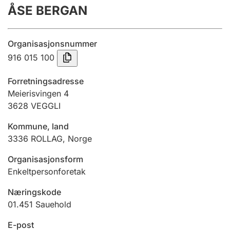
ÅSE BERGAN
Årsregnskap
Innsending og forsinkelsesgebyr
Organisasjonsnummer
916 015 100
Tinglysing
Forretningsadresse
Meierisvingen 4
3628
VEGGLI
Jeger
Betaling og jegeravgiftskort
Kommune, land
3336
ROLLAG
,
Norge
Ektepaktveileder
Organisasjonsform
Enkeltpersonforetak
Næringskode
Offentlig sektor
01.451
Sauehold
E-post