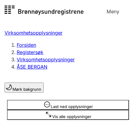
Hopp
Meny
Registersøk
til
Søk
Velg språk
innhold
Virksomhetsopplysninger
Aksjeselskap
Registrere, endre, slette
Forsiden
Registersøk
Virksomhetsopplysninger
Enkeltpersonforetak
ÅSE BERGAN
Registrere, endre, slette
Mørk bakgrunn
Lag og forening
Registrere, endre, slette
Opplysninger er skjult
Last ned opplysninger
Vis alle opplysninger
Flere organisasjonsformer