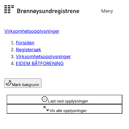
Hopp
Meny
Registersøk
til
Søk
Velg språk
innhold
Virksomhetsopplysninger
Aksjeselskap
Registrere, endre, slette
Forsiden
Registersøk
Virksomhetsopplysninger
Enkeltpersonforetak
EIDEM BÅTFORENING
Registrere, endre, slette
Mørk bakgrunn
Lag og forening
Registrere, endre, slette
Opplysninger er skjult
Last ned opplysninger
Vis alle opplysninger
Flere organisasjonsformer