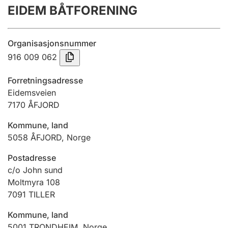
EIDEM BÅTFORENING
Årsregnskap
Innsending og forsinkelsesgebyr
Organisasjonsnummer
916 009 062
Tinglysing
Forretningsadresse
Eidemsveien
7170
ÅFJORD
Jeger
Betaling og jegeravgiftskort
Kommune, land
5058
ÅFJORD
,
Norge
Ektepaktveileder
Postadresse
c/o John sund
Moltmyra 108
7091
TILLER
Offentlig sektor
Kommune, land
5001
TRONDHEIM
,
Norge