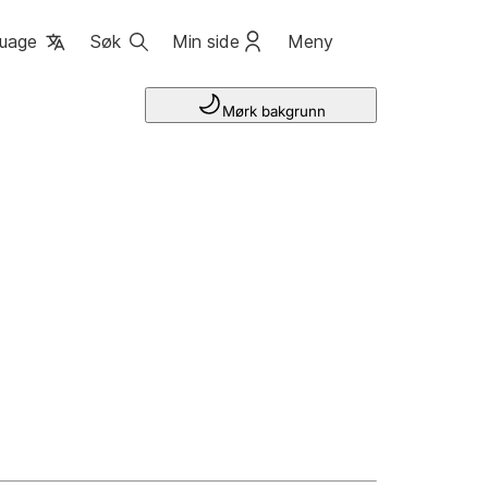
uage
Søk
Min side
Meny
Mørk bakgrunn