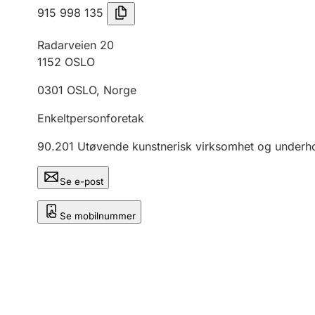
915 998 135
Radarveien 20
1152
OSLO
0301
OSLO
,
Norge
Enkeltpersonforetak
90.201
Utøvende kunstnerisk virksomhet og underh
Se e-post
Se mobilnummer