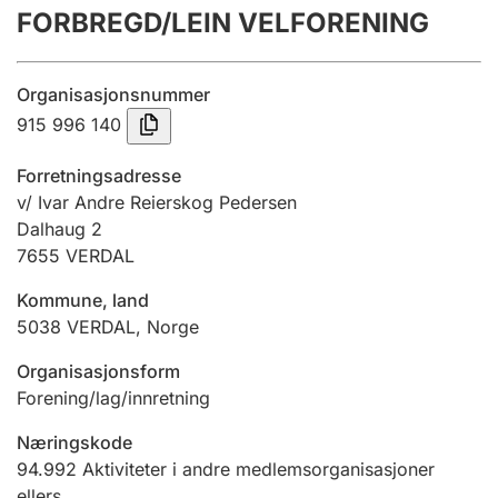
FORBREGD/LEIN VELFORENING
Årsregnskap
Innsending og forsinkelsesgebyr
Organisasjonsnummer
915 996 140
Tinglysing
Forretningsadresse
v/ Ivar Andre Reierskog Pedersen
Dalhaug 2
Jeger
7655
VERDAL
Betaling og jegeravgiftskort
Kommune, land
5038
VERDAL
,
Norge
Ektepaktveileder
Organisasjonsform
Forening/lag/innretning
Offentlig sektor
Næringskode
94.992
Aktiviteter i andre medlemsorganisasjoner
ellers