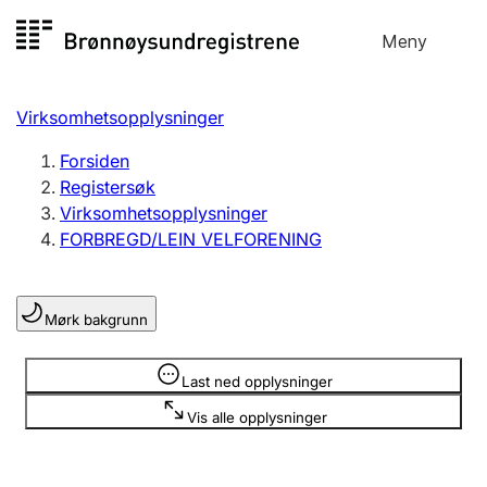
Hopp
Meny
Registersøk
til
Søk
Velg språk
innhold
Virksomhetsopplysninger
Aksjeselskap
Registrere, endre, slette
Forsiden
Registersøk
Virksomhetsopplysninger
Enkeltpersonforetak
FORBREGD/LEIN VELFORENING
Registrere, endre, slette
Mørk bakgrunn
Lag og forening
Registrere, endre, slette
Opplysninger er skjult
Last ned opplysninger
Vis alle opplysninger
Flere organisasjonsformer