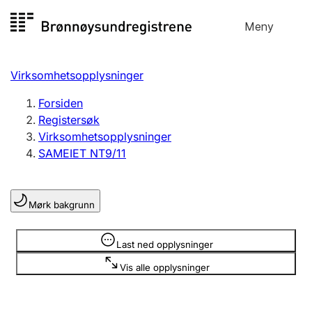
Hopp
Meny
Registersøk
til
Søk
Velg språk
innhold
Virksomhetsopplysninger
Aksjeselskap
Registrere, endre, slette
Forsiden
Registersøk
Virksomhetsopplysninger
Enkeltpersonforetak
SAMEIET NT9/11
Registrere, endre, slette
Mørk bakgrunn
Lag og forening
Registrere, endre, slette
Opplysninger er skjult
Last ned opplysninger
Vis alle opplysninger
Flere organisasjonsformer