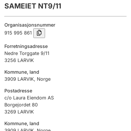
SAMEIET NT9/11
Årsregnskap
Innsending og forsinkelsesgebyr
Organisasjonsnummer
915 995 861
Tinglysing
Forretningsadresse
Nedre Torggate 9/11
3256
LARVIK
Jeger
Betaling og jegeravgiftskort
Kommune, land
3909
LARVIK
,
Norge
Ektepaktveileder
Postadresse
c/o Laura Eiendom AS
Borgejordet 80
3269
LARVIK
Offentlig sektor
Kommune, land
3909
LARVIK
,
Norge