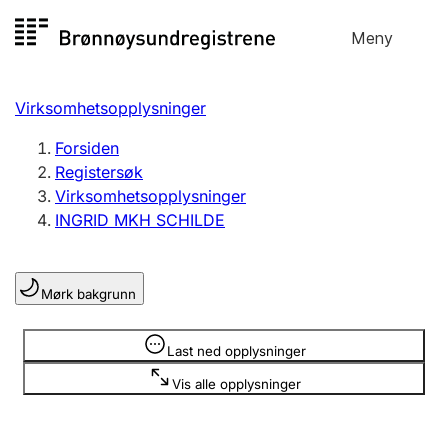
Hopp
Meny
Registersøk
til
Søk
Velg språk
innhold
Virksomhetsopplysninger
Aksjeselskap
Registrere, endre, slette
Forsiden
Registersøk
Virksomhetsopplysninger
Enkeltpersonforetak
INGRID MKH SCHILDE
Registrere, endre, slette
Mørk bakgrunn
Lag og forening
Registrere, endre, slette
Opplysninger er skjult
Last ned opplysninger
Vis alle opplysninger
Flere organisasjonsformer