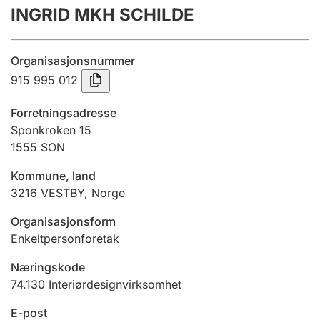
INGRID MKH SCHILDE
Årsregnskap
Innsending og forsinkelsesgebyr
Organisasjonsnummer
915 995 012
Tinglysing
Forretningsadresse
Sponkroken 15
1555
SON
Jeger
Betaling og jegeravgiftskort
Kommune, land
3216
VESTBY
,
Norge
Ektepaktveileder
Organisasjonsform
Enkeltpersonforetak
Næringskode
Offentlig sektor
74.130
Interiørdesignvirksomhet
E-post