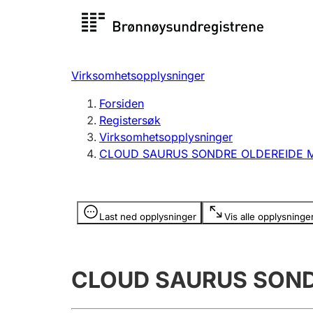
Registersøk
Aksjesel
Registrer
Virksomhetsopplysninger
Lag og forening
Flere
Forsiden
Registrere, endre, slette
organisa
Registersøk
Virksomhetsopplysninger
CLOUD SAURUS SONDRE OLDEREIDE 
Tinglysing
Jeger
Betaling 
Opplysninger er skjult
Last ned opplysninger
Vis alle opplysninge
Offentlig sektor
Andre t
CLOUD SAURUS SOND