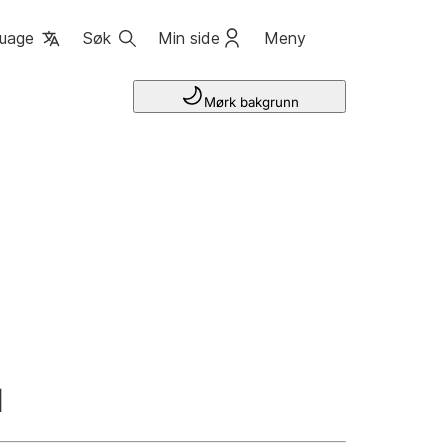
uage
Søk
Min side
Meny
Mørk bakgrunn
N