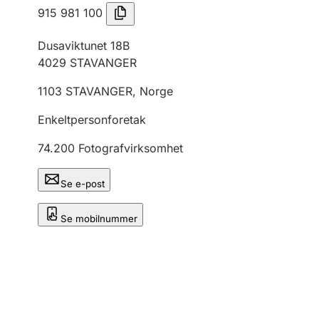
915 981 100
Dusaviktunet 18B
4029
STAVANGER
1103
STAVANGER
,
Norge
Enkeltpersonforetak
74.200
Fotografvirksomhet
Se e-post
Se mobilnummer