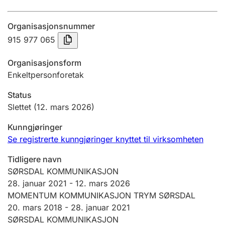
Årsregnskap
Organisasjonsnummer
Innsending og forsinkelsesgebyr
915 977 065
Organisasjonsform
Tinglysing
Enkeltpersonforetak
Status
Jeger
Slettet
(12. mars 2026)
Betaling og jegeravgiftskort
Kunngjøringer
Se registrerte kunngjøringer knyttet til virksomheten
Ektepaktveileder
Tidligere navn
SØRSDAL KOMMUNIKASJON
28. januar 2021
-
12. mars 2026
Offentlig sektor
MOMENTUM KOMMUNIKASJON TRYM SØRSDAL
20. mars 2018 -
28. januar 2021
SØRSDAL KOMMUNIKASJON