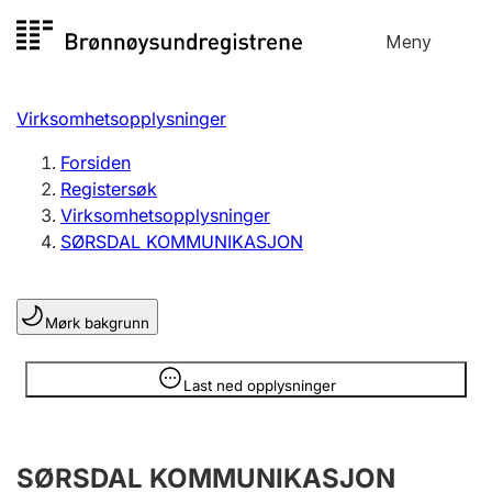
Hopp
Meny
Registersøk
til
Søk
Velg språk
innhold
Virksomhetsopplysninger
Aksjeselskap
Registrere, endre, slette
Forsiden
Registersøk
Virksomhetsopplysninger
Enkeltpersonforetak
SØRSDAL KOMMUNIKASJON
Registrere, endre, slette
Mørk bakgrunn
Lag og forening
Registrere, endre, slette
Opplysninger er skjult
Last ned opplysninger
Flere organisasjonsformer
SØRSDAL KOMMUNIKASJON