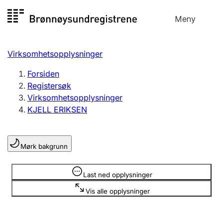
Hopp
Meny
Registersøk
til
Søk
Velg språk
innhold
Virksomhetsopplysninger
Aksjeselskap
Registrere, endre, slette
Forsiden
Registersøk
Virksomhetsopplysninger
Enkeltpersonforetak
KJELL ERIKSEN
Registrere, endre, slette
Mørk bakgrunn
Lag og forening
Registrere, endre, slette
Opplysninger er skjult
Last ned opplysninger
Vis alle opplysninger
Flere organisasjonsformer