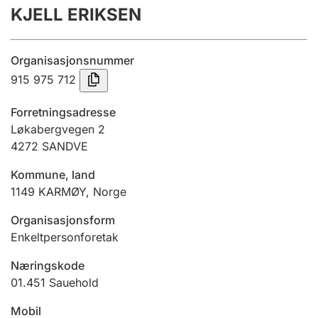
KJELL ERIKSEN
Årsregnskap
Innsending og forsinkelsesgebyr
Organisasjonsnummer
915 975 712
Tinglysing
Forretningsadresse
Løkabergvegen 2
4272
SANDVE
Jeger
Betaling og jegeravgiftskort
Kommune, land
1149
KARMØY
,
Norge
Ektepaktveileder
Organisasjonsform
Enkeltpersonforetak
Næringskode
Offentlig sektor
01.451
Sauehold
Mobil