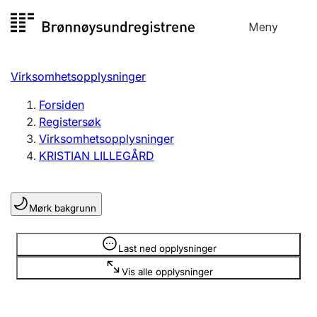
Hopp
Meny
Registersøk
til
Søk
Velg språk
innhold
Virksomhetsopplysninger
Aksjeselskap
Registrere, endre, slette
Forsiden
Registersøk
Virksomhetsopplysninger
Enkeltpersonforetak
KRISTIAN LILLEGÅRD
Registrere, endre, slette
Mørk bakgrunn
Lag og forening
Registrere, endre, slette
Opplysninger er skjult
Last ned opplysninger
Vis alle opplysninger
Flere organisasjonsformer