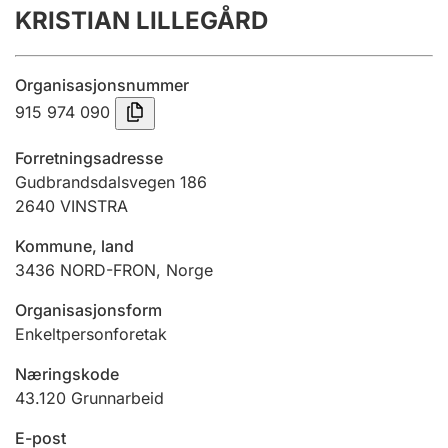
KRISTIAN LILLEGÅRD
Årsregnskap
Innsending og forsinkelsesgebyr
Organisasjonsnummer
915 974 090
Tinglysing
Forretningsadresse
Gudbrandsdalsvegen 186
2640
VINSTRA
Jeger
Betaling og jegeravgiftskort
Kommune, land
3436
NORD-FRON
,
Norge
Ektepaktveileder
Organisasjonsform
Enkeltpersonforetak
Næringskode
Offentlig sektor
43.120
Grunnarbeid
E-post