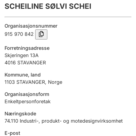
SCHEILINE SØLVI SCHEI
Årsregnskap
Innsending og forsinkelsesgebyr
Organisasjonsnummer
915 970 842
Tinglysing
Forretningsadresse
Skjeringen 13A
4016
STAVANGER
Jeger
Betaling og jegeravgiftskort
Kommune, land
1103
STAVANGER
,
Norge
Ektepaktveileder
Organisasjonsform
Enkeltpersonforetak
Næringskode
Offentlig sektor
74.110
Industri-, produkt- og motedesignvirksomhet
E-post