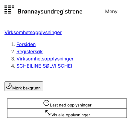
Hopp
Meny
Registersøk
til
Søk
Velg språk
innhold
Virksomhetsopplysninger
Aksjeselskap
Registrere, endre, slette
Forsiden
Registersøk
Virksomhetsopplysninger
Enkeltpersonforetak
SCHEILINE SØLVI SCHEI
Registrere, endre, slette
Mørk bakgrunn
Lag og forening
Registrere, endre, slette
Opplysninger er skjult
Last ned opplysninger
Vis alle opplysninger
Flere organisasjonsformer