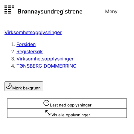
Hopp
Meny
Registersøk
til
Søk
Velg språk
innhold
Virksomhetsopplysninger
Aksjeselskap
Registrere, endre, slette
Forsiden
Registersøk
Virksomhetsopplysninger
Enkeltpersonforetak
TØNSBERG DOMMERRING
Registrere, endre, slette
Mørk bakgrunn
Lag og forening
Registrere, endre, slette
Opplysninger er skjult
Last ned opplysninger
Vis alle opplysninger
Flere organisasjonsformer