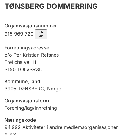
TØNSBERG DOMMERRING
Årsregnskap
Innsending og forsinkelsesgebyr
Organisasjonsnummer
915 969 720
Tinglysing
Forretningsadresse
c/o Per Kristian Refsnes
Frølichs vei 11
Jeger
3150
TOLVSRØD
Betaling og jegeravgiftskort
Kommune, land
3905
TØNSBERG
,
Norge
Ektepaktveileder
Organisasjonsform
Forening/lag/innretning
Offentlig sektor
Næringskode
94.992
Aktiviteter i andre medlemsorganisasjoner
ellers