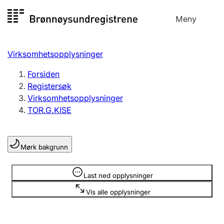
Hopp
Meny
Registersøk
til
Søk
Velg språk
innhold
Virksomhetsopplysninger
Aksjeselskap
Registrere, endre, slette
Forsiden
Registersøk
Virksomhetsopplysninger
Enkeltpersonforetak
TOR.G.KISE
Registrere, endre, slette
Mørk bakgrunn
Lag og forening
Registrere, endre, slette
Opplysninger er skjult
Last ned opplysninger
Vis alle opplysninger
Flere organisasjonsformer