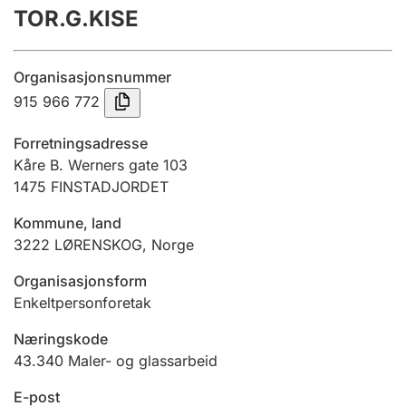
TOR.G.KISE
Årsregnskap
Innsending og forsinkelsesgebyr
Organisasjonsnummer
915 966 772
Tinglysing
Forretningsadresse
Kåre B. Werners gate 103
1475
FINSTADJORDET
Jeger
Betaling og jegeravgiftskort
Kommune, land
3222
LØRENSKOG
,
Norge
Ektepaktveileder
Organisasjonsform
Enkeltpersonforetak
Næringskode
Offentlig sektor
43.340
Maler- og glassarbeid
E-post