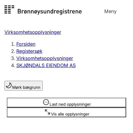
Hopp
Meny
Registersøk
til
Søk
Velg språk
innhold
Virksomhetsopplysninger
Aksjeselskap
Registrere, endre, slette
Forsiden
Registersøk
Virksomhetsopplysninger
Enkeltpersonforetak
SKJØNDALS EIENDOM AS
Registrere, endre, slette
Mørk bakgrunn
Lag og forening
Registrere, endre, slette
Opplysninger er skjult
Last ned opplysninger
Vis alle opplysninger
Flere organisasjonsformer