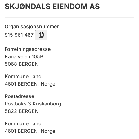
SKJØNDALS EIENDOM AS
Årsregnskap
Innsending og forsinkelsesgebyr
Organisasjonsnummer
915 961 487
Tinglysing
Forretningsadresse
Kanalveien 105B
5068
BERGEN
Jeger
Betaling og jegeravgiftskort
Kommune, land
4601
BERGEN
,
Norge
Ektepaktveileder
Postadresse
Postboks 3 Kristianborg
5822
BERGEN
Offentlig sektor
Kommune, land
4601
BERGEN
,
Norge