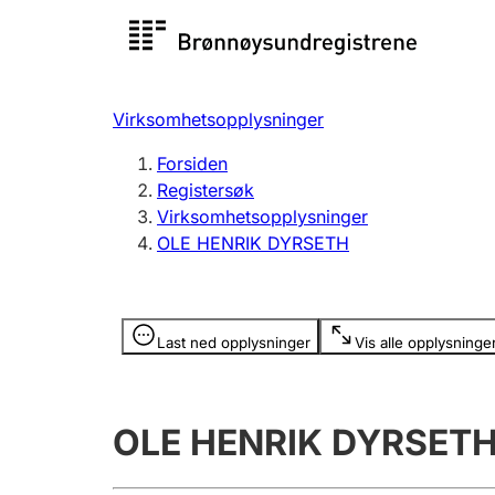
Registersøk
Aksjesel
Registrer
Virksomhetsopplysninger
Lag og forening
Flere
Forsiden
Registrere, endre, slette
organisa
Registersøk
Virksomhetsopplysninger
OLE HENRIK DYRSETH
Tinglysing
Jeger
Betaling 
Opplysninger er skjult
Last ned opplysninger
Vis alle opplysninge
Offentlig sektor
Andre t
OLE HENRIK DYRSET