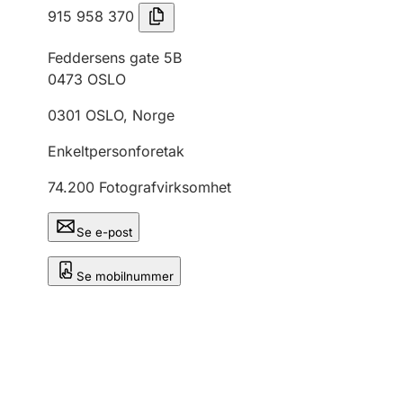
915 958 370
Feddersens gate 5B
0473
OSLO
0301
OSLO
,
Norge
Enkeltpersonforetak
74.200
Fotografvirksomhet
Se e-post
Se mobilnummer