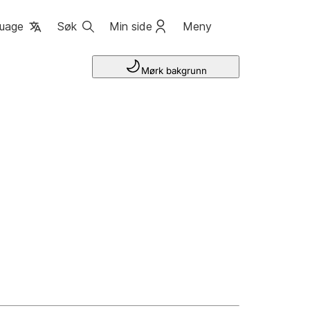
uage
Søk
Min side
Meny
Mørk bakgrunn