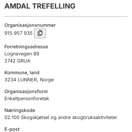
AMDAL TREFELLING
Årsregnskap
Innsending og forsinkelsesgebyr
Organisasjonsnummer
915 957 935
Tinglysing
Forretningsadresse
Lognavegen 89
2742
GRUA
Jeger
Betaling og jegeravgiftskort
Kommune, land
3234
LUNNER
,
Norge
Ektepaktveileder
Organisasjonsform
Enkeltpersonforetak
Næringskode
Offentlig sektor
02.100
Skogskjøtsel og andre skogbruksaktiviteter
E-post