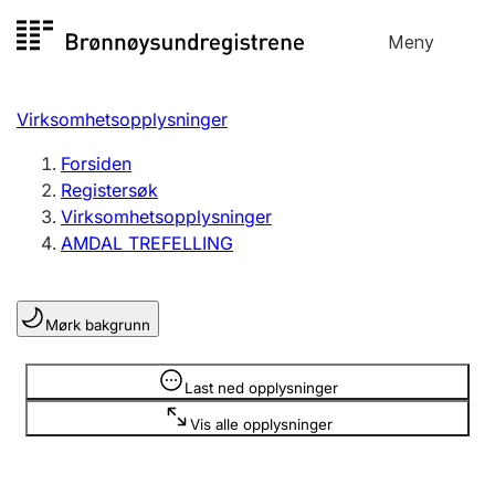
Hopp
Meny
Registersøk
til
Søk
Velg språk
innhold
Virksomhetsopplysninger
Aksjeselskap
Registrere, endre, slette
Forsiden
Registersøk
Virksomhetsopplysninger
Enkeltpersonforetak
AMDAL TREFELLING
Registrere, endre, slette
Mørk bakgrunn
Lag og forening
Registrere, endre, slette
Opplysninger er skjult
Last ned opplysninger
Vis alle opplysninger
Flere organisasjonsformer