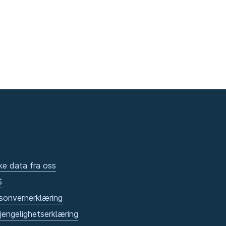
ke data fra oss
S
sonvernerklæring
gjengelighetserklæring