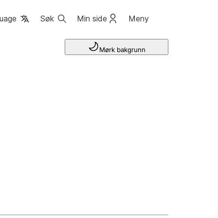
uage
Søk
Min side
Meny
Mørk bakgrunn