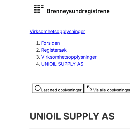
Registersøk
Aksjesel
Registrer
Virksomhetsopplysninger
Lag og forening
Flere
Forsiden
Registrere, endre, slette
organisa
Registersøk
Virksomhetsopplysninger
UNIOIL SUPPLY AS
Tinglysing
Jeger
Betaling 
Opplysninger er skjult
Last ned opplysninger
Vis alle opplysninge
Offentlig sektor
Andre t
UNIOIL SUPPLY AS