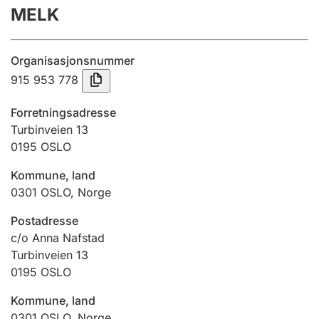
MELK
Årsregnskap
Innsending og forsinkelsesgebyr
Organisasjonsnummer
915 953 778
Tinglysing
Forretningsadresse
Turbinveien 13
0195
OSLO
Jeger
Betaling og jegeravgiftskort
Kommune, land
0301
OSLO
,
Norge
Ektepaktveileder
Postadresse
c/o Anna Nafstad
Turbinveien 13
0195
OSLO
Offentlig sektor
Kommune, land
0301
OSLO
,
Norge