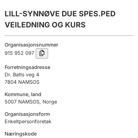
Årsregnskap
LILL-SYNNØVE DUE SPES.PED
Innsending og forsinkelsesgebyr
VEILEDNING OG KURS
Tinglysing
Organisasjonsnummer
915 952 097
Jeger
Forretningsadresse
Betaling og jegeravgiftskort
Dr. Batts veg 4
7804
NAMSOS
Kommune, land
Ektepaktveileder
5007
NAMSOS
,
Norge
Organisasjonsform
Offentlig sektor
Enkeltpersonforetak
Næringskode