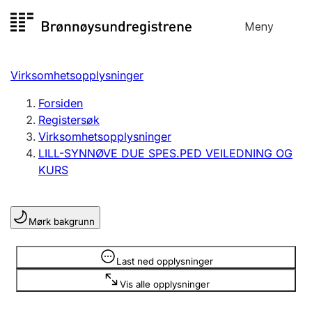
Hopp
Meny
Registersøk
til
Søk
Velg språk
innhold
Virksomhetsopplysninger
Aksjeselskap
Registrere, endre, slette
Forsiden
Registersøk
Virksomhetsopplysninger
Enkeltpersonforetak
LILL-SYNNØVE DUE SPES.PED VEILEDNING OG
Registrere, endre, slette
KURS
Lag og forening
Mørk bakgrunn
Registrere, endre, slette
Opplysninger er skjult
Last ned opplysninger
Flere organisasjonsformer
Vis alle opplysninger