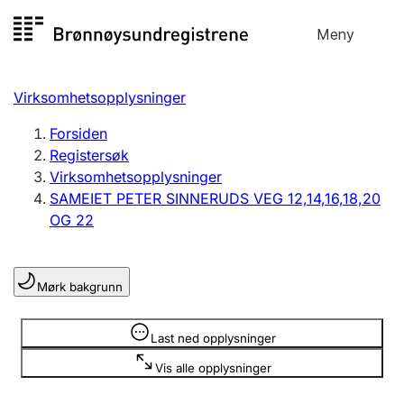
Hopp
Meny
Registersøk
til
Søk
Velg språk
innhold
Virksomhetsopplysninger
Aksjeselskap
Registrere, endre, slette
Forsiden
Registersøk
Virksomhetsopplysninger
Enkeltpersonforetak
SAMEIET PETER SINNERUDS VEG 12,14,16,18,20
Registrere, endre, slette
OG 22
Lag og forening
Mørk bakgrunn
Registrere, endre, slette
Opplysninger er skjult
Last ned opplysninger
Flere organisasjonsformer
Vis alle opplysninger