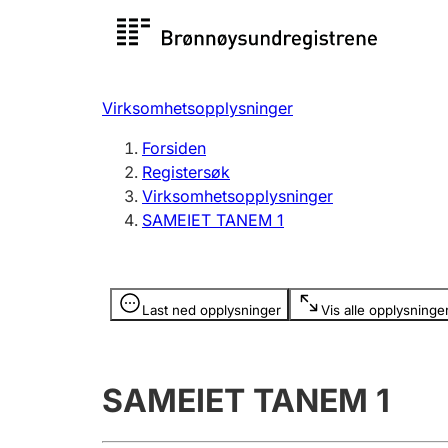
Registersøk
Aksjesel
Registrer
Virksomhetsopplysninger
Lag og forening
Flere
Forsiden
Registrere, endre, slette
organisa
Registersøk
Virksomhetsopplysninger
SAMEIET TANEM 1
Tinglysing
Jeger
Betaling 
Opplysninger er skjult
Last ned opplysninger
Vis alle opplysninge
Offentlig sektor
Andre t
SAMEIET TANEM 1