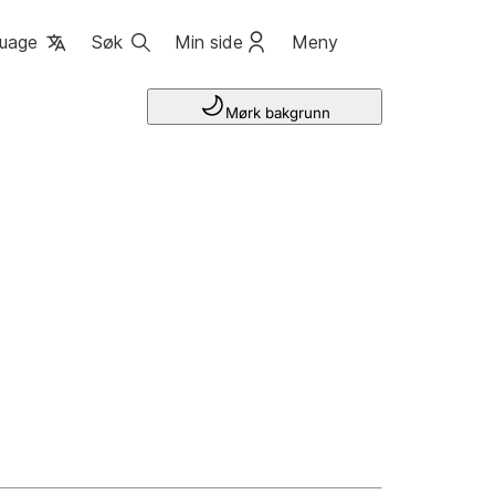
uage
Søk
Min side
Meny
Mørk bakgrunn