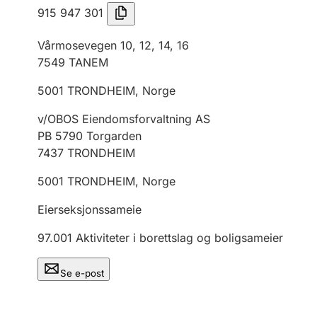
915 947 301
Vårmosevegen 10, 12, 14, 16
7549
TANEM
5001
TRONDHEIM
,
Norge
v/OBOS Eiendomsforvaltning AS
PB 5790 Torgarden
7437
TRONDHEIM
5001
TRONDHEIM
,
Norge
Eierseksjonssameie
97.001
Aktiviteter i borettslag og boligsameier
Se e-post