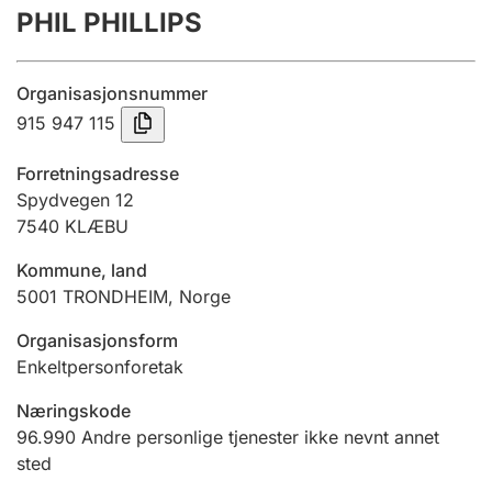
PHIL PHILLIPS
Årsregnskap
Innsending og forsinkelsesgebyr
Organisasjonsnummer
915 947 115
Tinglysing
Forretningsadresse
Spydvegen 12
7540
KLÆBU
Jeger
Betaling og jegeravgiftskort
Kommune, land
5001
TRONDHEIM
,
Norge
Ektepaktveileder
Organisasjonsform
Enkeltpersonforetak
Næringskode
Offentlig sektor
96.990
Andre personlige tjenester ikke nevnt annet
sted