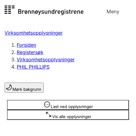
Hopp
Meny
Registersøk
til
Søk
Velg språk
innhold
Virksomhetsopplysninger
Aksjeselskap
Registrere, endre, slette
Forsiden
Registersøk
Virksomhetsopplysninger
Enkeltpersonforetak
PHIL PHILLIPS
Registrere, endre, slette
Mørk bakgrunn
Lag og forening
Registrere, endre, slette
Opplysninger er skjult
Last ned opplysninger
Vis alle opplysninger
Flere organisasjonsformer