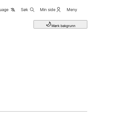
uage
Søk
Min side
Meny
Mørk bakgrunn