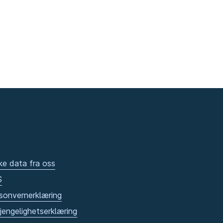
ke data fra oss
S
sonvernerklæring
gjengelighetserklæring