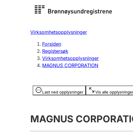
Registersøk
Aksjesel
Registrer
Virksomhetsopplysninger
Lag og forening
Flere
Forsiden
Registrere, endre, slette
organisa
Registersøk
Virksomhetsopplysninger
MAGNUS CORPORATION
Tinglysing
Jeger
Betaling 
Opplysninger er skjult
Last ned opplysninger
Vis alle opplysninge
Offentlig sektor
Andre t
MAGNUS CORPORAT