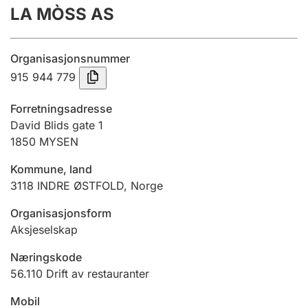
LA MÒSS AS
Årsregnskap
Innsending og forsinkelsesgebyr
Organisasjonsnummer
915 944 779
Tinglysing
Forretningsadresse
David Blids gate 1
1850
MYSEN
Jeger
Betaling og jegeravgiftskort
Kommune, land
3118
INDRE ØSTFOLD
,
Norge
Ektepaktveileder
Organisasjonsform
Aksjeselskap
Næringskode
Offentlig sektor
56.110
Drift av restauranter
Mobil