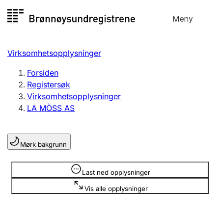
Hopp
Meny
Registersøk
til
Søk
Velg språk
innhold
Virksomhetsopplysninger
Aksjeselskap
Registrere, endre, slette
Forsiden
Registersøk
Virksomhetsopplysninger
Enkeltpersonforetak
LA MÒSS AS
Registrere, endre, slette
Mørk bakgrunn
Lag og forening
Registrere, endre, slette
Opplysninger er skjult
Last ned opplysninger
Vis alle opplysninger
Flere organisasjonsformer