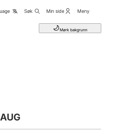
uage
Søk
Min side
Meny
Mørk bakgrunn
HAUG