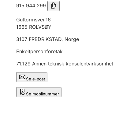
915 944 299
Guttormsvei 16
1665
ROLVSØY
3107
FREDRIKSTAD
,
Norge
Enkeltpersonforetak
71.129
Annen teknisk konsulentvirksomhet
Se e-post
Se mobilnummer