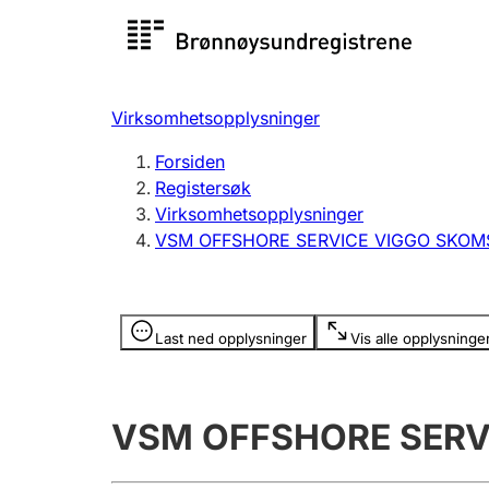
Registersøk
Aksjesel
Registrer
Virksomhetsopplysninger
Lag og forening
Flere
Forsiden
Registrere, endre, slette
organisa
Registersøk
Virksomhetsopplysninger
VSM OFFSHORE SERVICE VIGGO SKO
Tinglysing
Jeger
Betaling 
Opplysninger er skjult
Last ned opplysninger
Vis alle opplysninge
Offentlig sektor
Andre t
VSM OFFSHORE SER