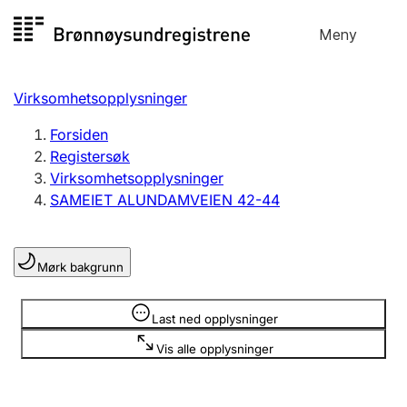
Hopp
Meny
Registersøk
til
Søk
Velg språk
innhold
Virksomhetsopplysninger
Aksjeselskap
Registrere, endre, slette
Forsiden
Registersøk
Virksomhetsopplysninger
Enkeltpersonforetak
SAMEIET ALUNDAMVEIEN 42-44
Registrere, endre, slette
Mørk bakgrunn
Lag og forening
Registrere, endre, slette
Opplysninger er skjult
Last ned opplysninger
Vis alle opplysninger
Flere organisasjonsformer