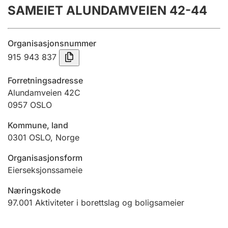
SAMEIET ALUNDAMVEIEN 42-44
Årsregnskap
Innsending og forsinkelsesgebyr
Organisasjonsnummer
915 943 837
Tinglysing
Forretningsadresse
Alundamveien 42C
0957
OSLO
Jeger
Betaling og jegeravgiftskort
Kommune, land
0301
OSLO
,
Norge
Ektepaktveileder
Organisasjonsform
Eierseksjonssameie
Næringskode
Offentlig sektor
97.001
Aktiviteter i borettslag og boligsameier