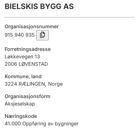
BIELSKIS BYGG AS
Årsregnskap
Innsending og forsinkelsesgebyr
Organisasjonsnummer
915 940 935
Tinglysing
Forretningsadresse
Løkkevegen 13
2006
LØVENSTAD
Jeger
Betaling og jegeravgiftskort
Kommune, land
3224
RÆLINGEN
,
Norge
Ektepaktveileder
Organisasjonsform
Aksjeselskap
Næringskode
Offentlig sektor
41.000
Oppføring av bygninger