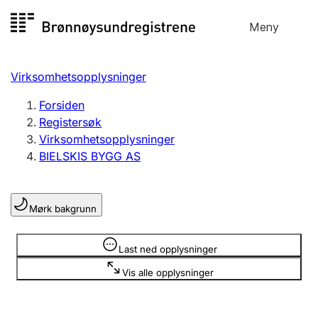
Hopp
Meny
Registersøk
til
Søk
Velg språk
innhold
Virksomhetsopplysninger
Aksjeselskap
Registrere, endre, slette
Forsiden
Registersøk
Virksomhetsopplysninger
Enkeltpersonforetak
BIELSKIS BYGG AS
Registrere, endre, slette
Mørk bakgrunn
Lag og forening
Registrere, endre, slette
Opplysninger er skjult
Last ned opplysninger
Vis alle opplysninger
Flere organisasjonsformer