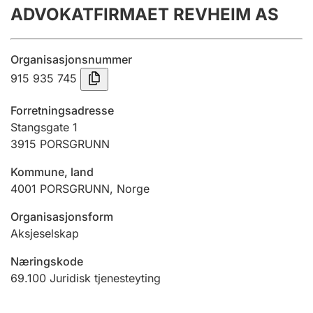
ADVOKATFIRMAET REVHEIM AS
Årsregnskap
Innsending og forsinkelsesgebyr
Organisasjonsnummer
915 935 745
Tinglysing
Forretningsadresse
Stangsgate 1
3915
PORSGRUNN
Jeger
Betaling og jegeravgiftskort
Kommune, land
4001
PORSGRUNN
,
Norge
Ektepaktveileder
Organisasjonsform
Aksjeselskap
Næringskode
Offentlig sektor
69.100
Juridisk tjenesteyting