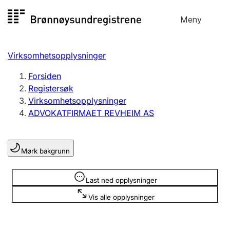
Hopp
Meny
Registersøk
til
Søk
Velg språk
innhold
Virksomhetsopplysninger
Aksjeselskap
Registrere, endre, slette
Forsiden
Registersøk
Virksomhetsopplysninger
Enkeltpersonforetak
ADVOKATFIRMAET REVHEIM AS
Registrere, endre, slette
Mørk bakgrunn
Lag og forening
Registrere, endre, slette
Opplysninger er skjult
Last ned opplysninger
Vis alle opplysninger
Flere organisasjonsformer