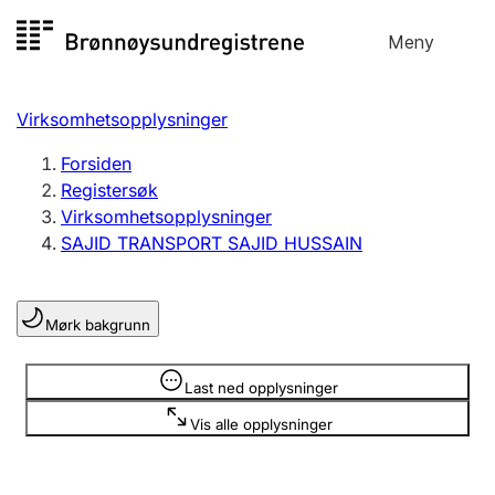
Hopp
Meny
Registersøk
til
Søk
Velg språk
innhold
Virksomhetsopplysninger
Aksjeselskap
Registrere, endre, slette
Forsiden
Registersøk
Virksomhetsopplysninger
Enkeltpersonforetak
SAJID TRANSPORT SAJID HUSSAIN
Registrere, endre, slette
Mørk bakgrunn
Lag og forening
Registrere, endre, slette
Opplysninger er skjult
Last ned opplysninger
Vis alle opplysninger
Flere organisasjonsformer