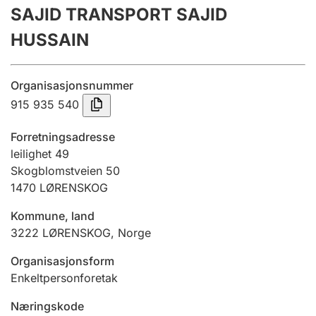
SAJID TRANSPORT SAJID
Årsregnskap
HUSSAIN
Innsending og forsinkelsesgebyr
Organisasjonsnummer
Tinglysing
915 935 540
Forretningsadresse
Jeger
leilighet 49
Betaling og jegeravgiftskort
Skogblomstveien 50
1470
LØRENSKOG
Kommune, land
Ektepaktveileder
3222
LØRENSKOG
,
Norge
Organisasjonsform
Offentlig sektor
Enkeltpersonforetak
Næringskode