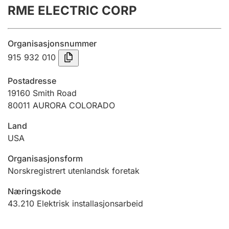
RME ELECTRIC CORP
Årsregnskap
Innsending og forsinkelsesgebyr
Organisasjonsnummer
915 932 010
Tinglysing
Postadresse
19160 Smith Road
80011 AURORA COLORADO
Jeger
Betaling og jegeravgiftskort
Land
USA
Ektepaktveileder
Organisasjonsform
Norskregistrert utenlandsk foretak
Næringskode
Offentlig sektor
43.210
Elektrisk installasjonsarbeid