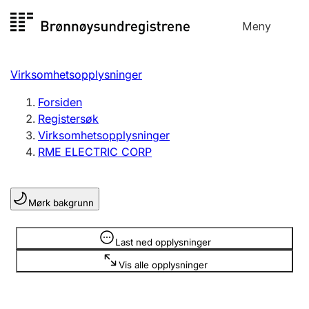
Hopp
Meny
Registersøk
til
Søk
Velg språk
innhold
Virksomhetsopplysninger
Aksjeselskap
Registrere, endre, slette
Forsiden
Registersøk
Virksomhetsopplysninger
Enkeltpersonforetak
RME ELECTRIC CORP
Registrere, endre, slette
Mørk bakgrunn
Lag og forening
Registrere, endre, slette
Opplysninger er skjult
Last ned opplysninger
Vis alle opplysninger
Flere organisasjonsformer