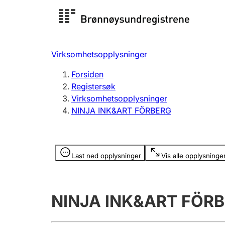
Registersøk
Aksjesel
Registrer
Virksomhetsopplysninger
Lag og forening
Flere
Forsiden
Registrere, endre, slette
organisa
Registersøk
Virksomhetsopplysninger
NINJA INK&ART FÖRBERG
Tinglysing
Jeger
Betaling 
Opplysninger er skjult
Last ned opplysninger
Vis alle opplysninge
Offentlig sektor
Andre t
NINJA INK&ART FÖR