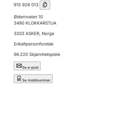
915 928 013
Østernveien 10
3490
KLOKKARSTUA
3203
ASKER
,
Norge
Enkeltpersonforetak
96.220
Skjønnhetspleie
Se e-post
Se mobilnummer