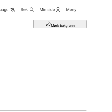
uage
Søk
Min side
Meny
Mørk bakgrunn