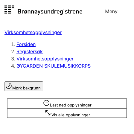
Hopp
Meny
Registersøk
til
Søk
Velg språk
innhold
Virksomhetsopplysninger
Aksjeselskap
Registrere, endre, slette
Forsiden
Registersøk
Virksomhetsopplysninger
Enkeltpersonforetak
ØYGARDEN SKULEMUSIKKORPS
Registrere, endre, slette
Mørk bakgrunn
Lag og forening
Registrere, endre, slette
Opplysninger er skjult
Last ned opplysninger
Vis alle opplysninger
Flere organisasjonsformer