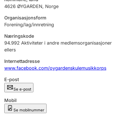
Andre tema
4626
ØYGARDEN
,
Norge
Organisasjonsform
Forening/lag/innretning
Næringskode
94.992
Aktiviteter i andre medlemsorganisasjoner
ellers
Internettadresse
www.facebook.com/oygardenskulemusikkorps
E-post
Se e-post
Mobil
Se mobilnummer