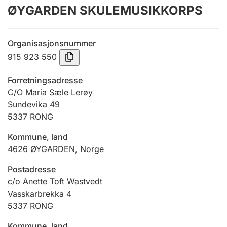
ØYGARDEN SKULEMUSIKKORPS
Årsregnskap
Innsending og forsinkelsesgebyr
Organisasjonsnummer
915 923 550
Tinglysing
Forretningsadresse
C/O Maria Sæle Lerøy
Sundevika 49
Jeger
5337
RONG
Betaling og jegeravgiftskort
Kommune, land
4626
ØYGARDEN
,
Norge
Ektepaktveileder
Postadresse
c/o Anette Toft Wastvedt
Vasskarbrekka 4
Offentlig sektor
5337
RONG
Kommune, land