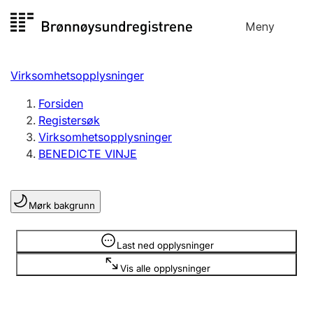
Hopp
Meny
Registersøk
til
Søk
Velg språk
innhold
Virksomhetsopplysninger
Aksjeselskap
Registrere, endre, slette
Forsiden
Registersøk
Virksomhetsopplysninger
Enkeltpersonforetak
BENEDICTE VINJE
Registrere, endre, slette
Mørk bakgrunn
Lag og forening
Registrere, endre, slette
Opplysninger er skjult
Last ned opplysninger
Vis alle opplysninger
Flere organisasjonsformer