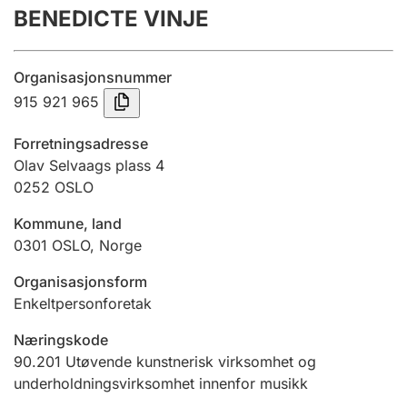
BENEDICTE VINJE
Årsregnskap
Innsending og forsinkelsesgebyr
Organisasjonsnummer
915 921 965
Tinglysing
Forretningsadresse
Olav Selvaags plass 4
0252
OSLO
Jeger
Betaling og jegeravgiftskort
Kommune, land
0301
OSLO
,
Norge
Ektepaktveileder
Organisasjonsform
Enkeltpersonforetak
Næringskode
Offentlig sektor
90.201
Utøvende kunstnerisk virksomhet og
underholdningsvirksomhet innenfor musikk