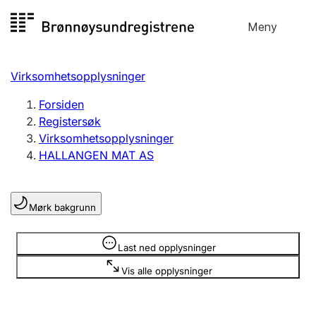
Hopp
Meny
Registersøk
til
Søk
Velg språk
innhold
Virksomhetsopplysninger
Aksjeselskap
Registrere, endre, slette
Forsiden
Registersøk
Virksomhetsopplysninger
Enkeltpersonforetak
HALLANGEN MAT AS
Registrere, endre, slette
Mørk bakgrunn
Lag og forening
Registrere, endre, slette
Opplysninger er skjult
Last ned opplysninger
Vis alle opplysninger
Flere organisasjonsformer