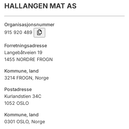
HALLANGEN MAT AS
Årsregnskap
Innsending og forsinkelsesgebyr
Organisasjonsnummer
915 920 489
Tinglysing
Forretningsadresse
Langebåtveien 19
1455
NORDRE FROGN
Jeger
Betaling og jegeravgiftskort
Kommune, land
3214
FROGN
,
Norge
Ektepaktveileder
Postadresse
Kurlandstien 34C
1052
OSLO
Offentlig sektor
Kommune, land
0301
OSLO
,
Norge