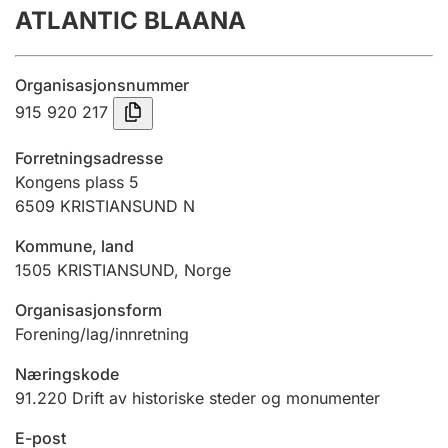
ATLANTIC BLAANA
Årsregnskap
Innsending og forsinkelsesgebyr
Organisasjonsnummer
915 920 217
Tinglysing
Forretningsadresse
Kongens plass 5
6509
KRISTIANSUND N
Jeger
Betaling og jegeravgiftskort
Kommune, land
1505
KRISTIANSUND
,
Norge
Ektepaktveileder
Organisasjonsform
Forening/lag/innretning
Næringskode
Offentlig sektor
91.220
Drift av historiske steder og monumenter
E-post