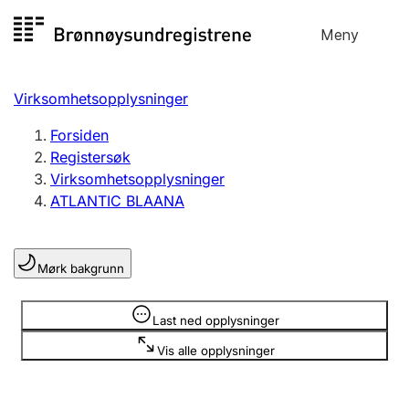
Hopp
Meny
Registersøk
til
Søk
Velg språk
innhold
Virksomhetsopplysninger
Aksjeselskap
Registrere, endre, slette
Forsiden
Registersøk
Virksomhetsopplysninger
Enkeltpersonforetak
ATLANTIC BLAANA
Registrere, endre, slette
Mørk bakgrunn
Lag og forening
Registrere, endre, slette
Opplysninger er skjult
Last ned opplysninger
Vis alle opplysninger
Flere organisasjonsformer