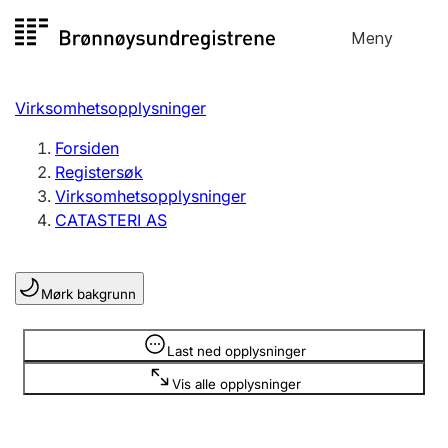
Hopp
Meny
Registersøk
til
Søk
Velg språk
innhold
Virksomhetsopplysninger
Aksjeselskap
Registrere, endre, slette
Forsiden
Registersøk
Virksomhetsopplysninger
Enkeltpersonforetak
CATASTERI AS
Registrere, endre, slette
Mørk bakgrunn
Lag og forening
Registrere, endre, slette
Opplysninger er skjult
Last ned opplysninger
Vis alle opplysninger
Flere organisasjonsformer