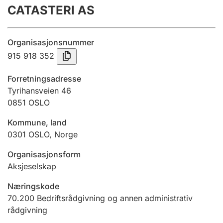
CATASTERI AS
Årsregnskap
Innsending og forsinkelsesgebyr
Organisasjonsnummer
915 918 352
Tinglysing
Forretningsadresse
Tyrihansveien 46
0851
OSLO
Jeger
Betaling og jegeravgiftskort
Kommune, land
0301
OSLO
,
Norge
Ektepaktveileder
Organisasjonsform
Aksjeselskap
Næringskode
Offentlig sektor
70.200
Bedriftsrådgivning og annen administrativ
rådgivning