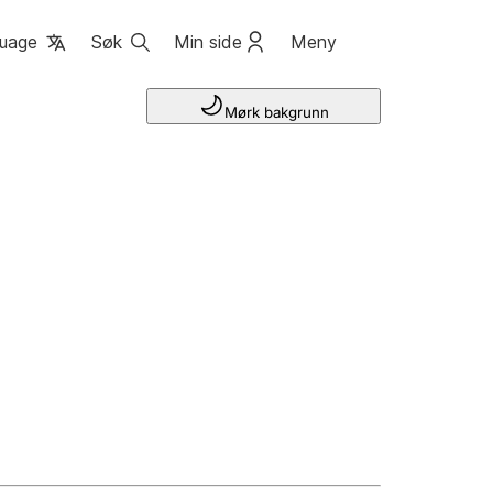
uage
Søk
Min side
Meny
Mørk bakgrunn