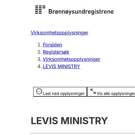
Registersøk
Aksjesel
Registrer
Virksomhetsopplysninger
Lag og forening
Flere
Forsiden
Registrere, endre, slette
organisa
Registersøk
Virksomhetsopplysninger
LEVIS MINISTRY
Tinglysing
Jeger
Betaling 
Opplysninger er skjult
Last ned opplysninger
Vis alle opplysninge
Offentlig sektor
Andre t
LEVIS MINISTRY