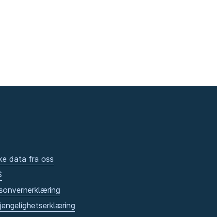
ke data fra oss
S
sonvernerklæring
gjengelighetserklæring