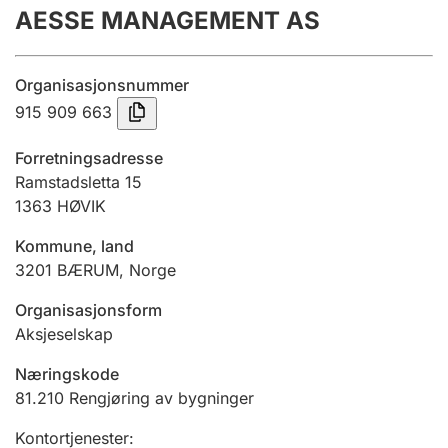
AESSE MANAGEMENT AS
Årsregnskap
Innsending og forsinkelsesgebyr
Organisasjonsnummer
915 909 663
Tinglysing
Forretningsadresse
Ramstadsletta 15
1363
HØVIK
Jeger
Betaling og jegeravgiftskort
Kommune, land
3201
BÆRUM
,
Norge
Ektepaktveileder
Organisasjonsform
Aksjeselskap
Næringskode
Offentlig sektor
81.210
Rengjøring av bygninger
Kontortjenester
: