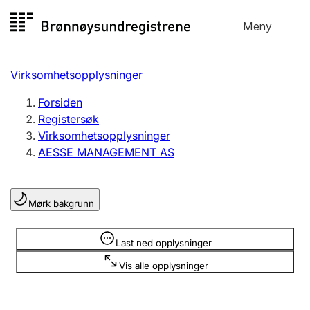
Hopp
Meny
Registersøk
til
Søk
Velg språk
innhold
Virksomhetsopplysninger
Aksjeselskap
Registrere, endre, slette
Forsiden
Registersøk
Virksomhetsopplysninger
Enkeltpersonforetak
AESSE MANAGEMENT AS
Registrere, endre, slette
Mørk bakgrunn
Lag og forening
Registrere, endre, slette
Opplysninger er skjult
Last ned opplysninger
Vis alle opplysninger
Flere organisasjonsformer