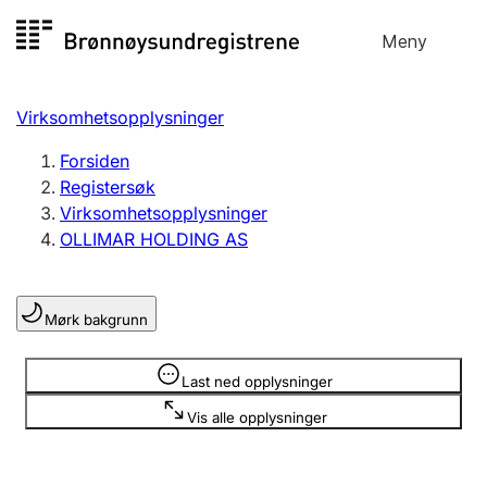
Hopp
Meny
Registersøk
til
Søk
Velg språk
innhold
Virksomhetsopplysninger
Aksjeselskap
Registrere, endre, slette
Forsiden
Registersøk
Virksomhetsopplysninger
Enkeltpersonforetak
OLLIMAR HOLDING AS
Registrere, endre, slette
Mørk bakgrunn
Lag og forening
Registrere, endre, slette
Opplysninger er skjult
Last ned opplysninger
Vis alle opplysninger
Flere organisasjonsformer