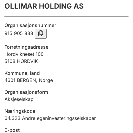
OLLIMAR HOLDING AS
Årsregnskap
Innsending og forsinkelsesgebyr
Organisasjonsnummer
915 905 838
Tinglysing
Forretningsadresse
Hordvikneset 100
5108
HORDVIK
Jeger
Betaling og jegeravgiftskort
Kommune, land
4601
BERGEN
,
Norge
Ektepaktveileder
Organisasjonsform
Aksjeselskap
Næringskode
Offentlig sektor
64.323
Andre egeninvesteringsselskaper
E-post