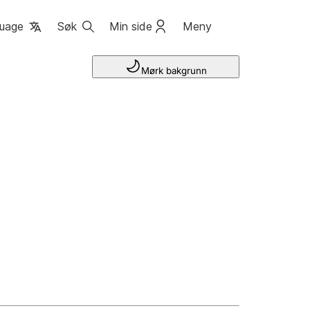
uage
Søk
Min side
Meny
Mørk bakgrunn