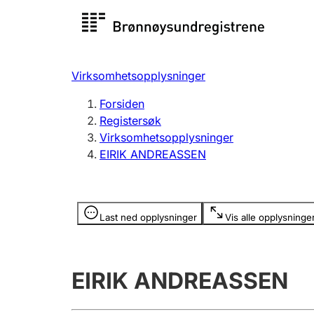
Registersøk
Aksjesel
Registrer
Virksomhetsopplysninger
Lag og forening
Flere
Forsiden
Registrere, endre, slette
organisa
Registersøk
Virksomhetsopplysninger
EIRIK ANDREASSEN
Tinglysing
Jeger
Betaling 
Opplysninger er skjult
Last ned opplysninger
Vis alle opplysninge
Offentlig sektor
Andre t
EIRIK ANDREASSEN