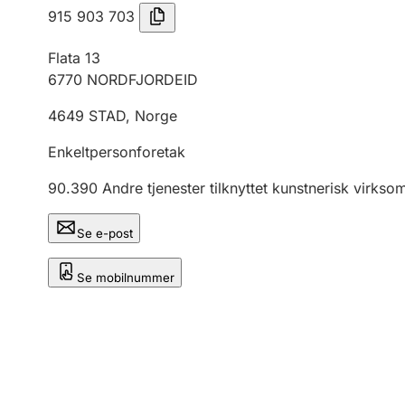
915 903 703
Flata 13
6770
NORDFJORDEID
4649
STAD
,
Norge
Enkeltpersonforetak
90.390
Andre tjenester tilknyttet kunstnerisk virk
Se e-post
Se mobilnummer