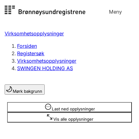
Hopp
Meny
Registersøk
til
Søk
Velg språk
innhold
Virksomhetsopplysninger
Aksjeselskap
Registrere, endre, slette
Forsiden
Registersøk
Virksomhetsopplysninger
Enkeltpersonforetak
SWINGEN HOLDING AS
Registrere, endre, slette
Mørk bakgrunn
Lag og forening
Registrere, endre, slette
Opplysninger er skjult
Last ned opplysninger
Vis alle opplysninger
Flere organisasjonsformer