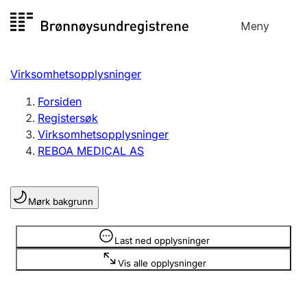
Hopp
Meny
Registersøk
til
Søk
Velg språk
innhold
Virksomhetsopplysninger
Aksjeselskap
Registrere, endre, slette
Forsiden
Registersøk
Virksomhetsopplysninger
Enkeltpersonforetak
REBOA MEDICAL AS
Registrere, endre, slette
Mørk bakgrunn
Lag og forening
Registrere, endre, slette
Opplysninger er skjult
Last ned opplysninger
Vis alle opplysninger
Flere organisasjonsformer