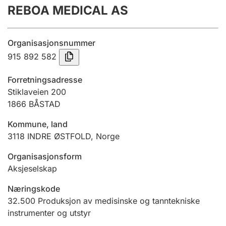
REBOA MEDICAL AS
Årsregnskap
Innsending og forsinkelsesgebyr
Organisasjonsnummer
915 892 582
Tinglysing
Forretningsadresse
Stiklaveien 200
1866
BÅSTAD
Jeger
Betaling og jegeravgiftskort
Kommune, land
3118
INDRE ØSTFOLD
,
Norge
Ektepaktveileder
Organisasjonsform
Aksjeselskap
Næringskode
Offentlig sektor
32.500
Produksjon av medisinske og tanntekniske
instrumenter og utstyr